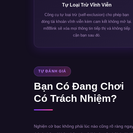
Tự Loại Trừ Vĩnh Viễn
Công cụ tự loại trừ (self-exclusion) cho phép bạn
đóng tài khoản vĩnh viễn kèm cam kết không mở lại.
m88link sẽ xóa mọi thông tin tiếp thị và không tiếp
cận bạn sau đó.
TỰ ĐÁNH GIÁ
Bạn Có Đang Chơi
Có Trách Nhiệm?
Nghiện cờ bạc không phải lúc nào cũng rõ ràng ngay