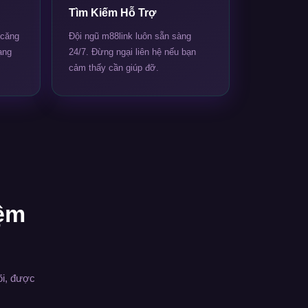
Tìm Kiếm Hỗ Trợ
 căng
Đội ngũ m88link luôn sẵn sàng
ạng
24/7. Đừng ngại liên hệ nếu bạn
cảm thấy cần giúp đỡ.
iệm
õi, được