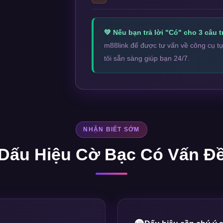
💚 Nếu bạn trả lời "Có" cho 3 câu t
m88link để được tư vấn về công cụ tự 
tôi sẵn sàng giúp bạn 24/7.
NHẬN BIẾT SỚM
Dấu Hiệu Cờ Bạc Có Vấn Đ