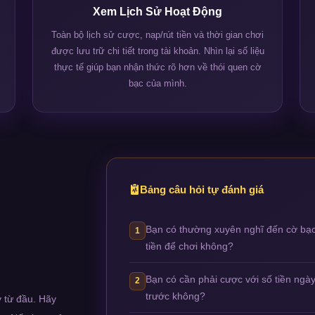
Xem Lịch Sử Hoạt Động
Toàn bộ lịch sử cược, nạp/rút tiền và thời gian chơi
được lưu trữ chi tiết trong tài khoản. Nhìn lại số liệu
thực tế giúp bạn nhận thức rõ hơn về thói quen cờ
bạc của mình.
Bảng câu hỏi tự đánh giá
Bạn có thường xuyên nghĩ đến cờ bạc
1
tiền để chơi không?
Bạn có cần phải cược với số tiền ng
2
trước không?
 từ đầu. Hãy