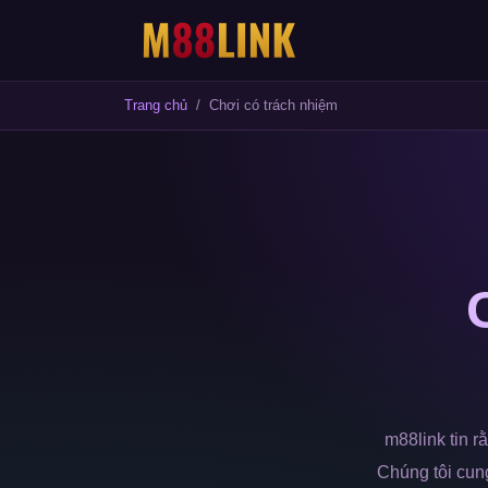
Trang chủ
Chơi có trách nhiệm
m88link tin r
Chúng tôi cun