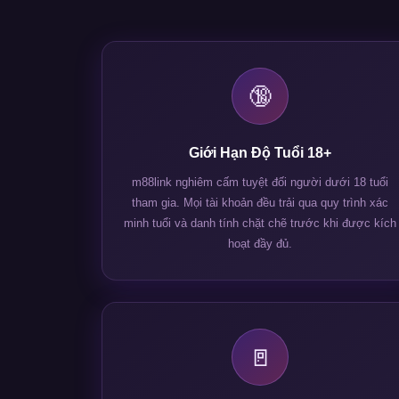
🔞
Giới Hạn Độ Tuổi 18+
m88link nghiêm cấm tuyệt đối người dưới 18 tuổi
tham gia. Mọi tài khoản đều trải qua quy trình xác
minh tuổi và danh tính chặt chẽ trước khi được kích
hoạt đầy đủ.
🚪