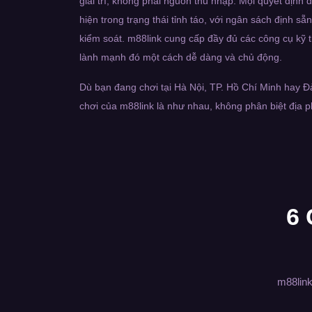
giải trí, không phải nguồn thu nhập. Mọi quyết định
hiện trong trạng thái tỉnh táo, với ngân sách định sẵ
kiểm soát. m88link cung cấp đầy đủ các công cụ kỹ t
lành mạnh đó một cách dễ dàng và chủ động.
Dù bạn đang chơi tại Hà Nội, TP. Hồ Chí Minh hay 
chơi của m88link là như nhau, không phân biệt địa
6 
m88link