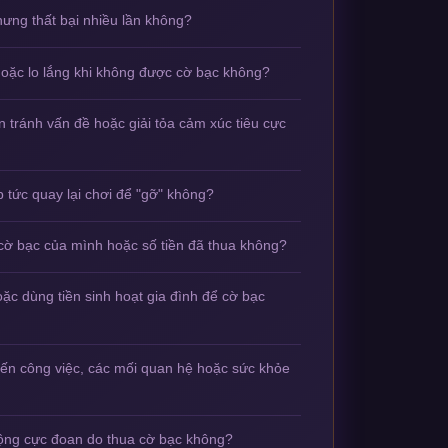
ưng thất bại nhiều lần không?
hoặc lo lắng khi không được cờ bạc không?
 tránh vấn đề hoặc giải tỏa cảm xúc tiêu cực
 tức quay lại chơi để "gỡ" không?
cờ bạc của mình hoặc số tiền đã thua không?
ặc dùng tiền sinh hoạt gia đình để cờ bạc
ến công việc, các mối quan hệ hoặc sức khỏe
ộng cực đoan do thua cờ bạc không?