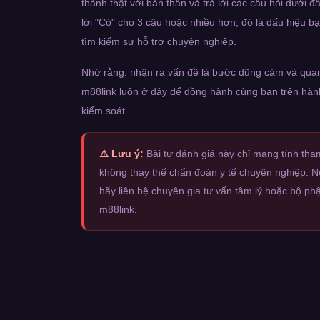
thành thật với bản thân và trả lời các câu hỏi dưới đ
lời "Có" cho 3 câu hoặc nhiều hơn, đó là dấu hiệu b
tìm kiếm sự hỗ trợ chuyên nghiệp.
Nhớ rằng: nhận ra vấn đề là bước dũng cảm và quan
m88link luôn ở đây để đồng hành cùng bạn trên hành 
kiểm soát.
⚠️ Lưu ý:
Bài tự đánh giá này chỉ mang tính tha
không thay thế chẩn đoán y tế chuyên nghiệp. Nế
hãy liên hệ chuyên gia tư vấn tâm lý hoặc bộ ph
m88link.